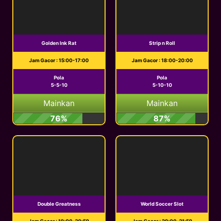
Golden Ink Rat
Strip n Roll
Jam Gacor : 15:00-17:00
Jam Gacor : 18:00-20:00
Pola
Pola
5-5-10
5-10-10
Mainkan
Mainkan
76%
87%
Double Greatness
World Soccer Slot