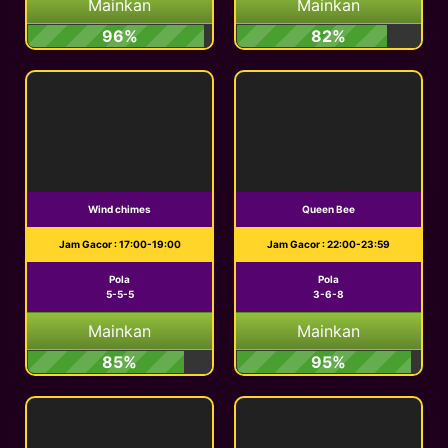
Mainkan
Mainkan
96%
82%
Wind chimes
Queen Bee
Jam Gacor : 17:00-19:00
Jam Gacor : 22:00-23:59
Pola
Pola
5-5-5
3-6-8
Mainkan
Mainkan
85%
95%