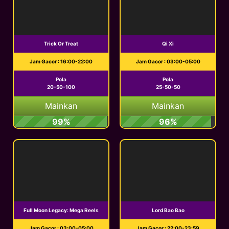
Trick Or Treat
Qi Xi
Jam Gacor : 16:00-22:00
Jam Gacor : 03:00-05:00
Pola
Pola
20-50-100
25-50-50
Mainkan
Mainkan
99%
96%
Full Moon Legacy: Mega Reels
Lord Bao Bao
Jam Gacor : 03:00-05:00
Jam Gacor : 22:00-23:59