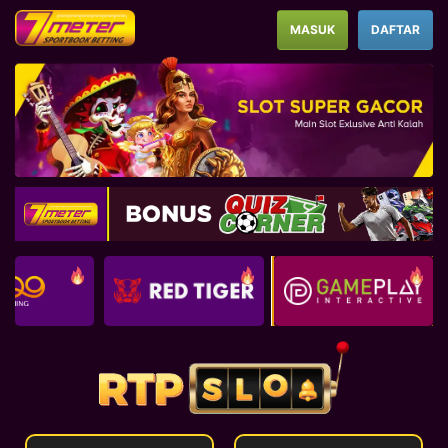
MASUK
DAFTAR