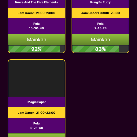
Nuwa And The Five Elements
Kung Fu Furry
Jam Gacor : 21:00-23:00
Jam Gacor : 09:00-23:00
Pola
Pola
15-30-40
7-15-24
Mainkan
Mainkan
92%
83%
Magic Paper
Jam Gacor : 21:00-23:00
Pola
5-25-40