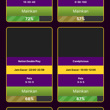
15-30-40
0-50-100
Mainkan
Mainkan
72%
57%
Nation Double Play
Candylicious
Jam Gacor : 22:00-23:59
Jam Gacor : 10:00-12:00
Pola
Pola
5-10-5
5-5-5
Mainkan
Mainkan
66%
87%