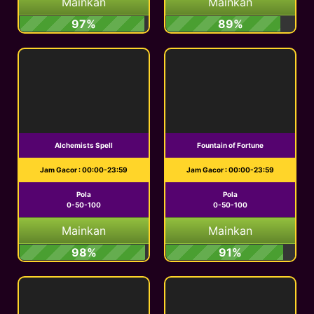
Mainkan
Mainkan
97%
89%
Alchemists Spell
Fountain of Fortune
Jam Gacor : 00:00-23:59
Jam Gacor : 00:00-23:59
Pola
Pola
0-50-100
0-50-100
Mainkan
Mainkan
98%
91%