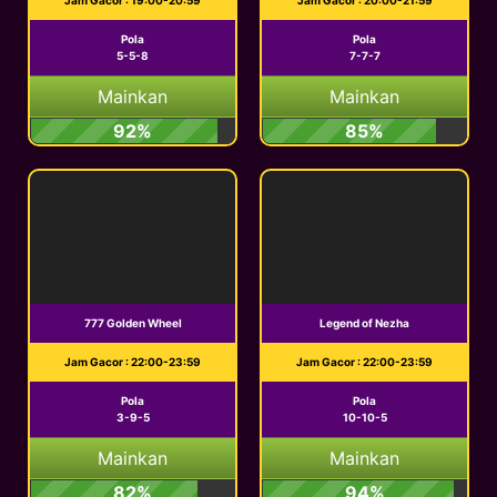
Jam Gacor : 19:00-20:59
Jam Gacor : 20:00-21:59
Pola
Pola
5-5-8
7-7-7
Mainkan
Mainkan
92%
85%
777 Golden Wheel
Legend of Nezha
Jam Gacor : 22:00-23:59
Jam Gacor : 22:00-23:59
Pola
Pola
3-9-5
10-10-5
Mainkan
Mainkan
82%
94%