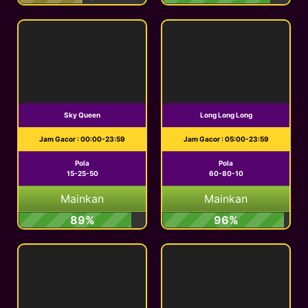
Sky Queen
Long Long Long
Jam Gacor : 00:00-23:59
Jam Gacor : 05:00-23:59
Pola
Pola
15-25-50
60-80-10
Mainkan
Mainkan
89%
96%