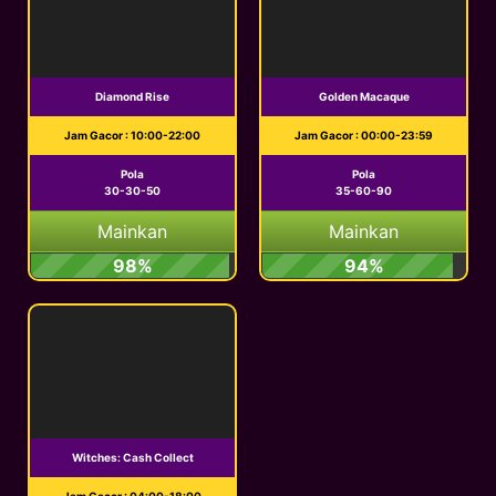
Diamond Rise
Golden Macaque
Jam Gacor : 10:00-22:00
Jam Gacor : 00:00-23:59
Pola
Pola
30-30-50
35-60-90
Mainkan
Mainkan
98%
94%
Witches: Cash Collect